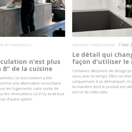
7 mai 
ON ET PASSIVHAUS
GRIFERÍA Y FREGADEROS
Le détail qui chan
rculation n’est plus
façon d’utiliser le
n B” de la cuisine
Certaines décisions de design pr
sens avec le temps. Elles ne che
nnées, la recirculation a été
uniquement à se démarquer, mai
omme une alternative secondaire.
la manière dont le produit est util
pour les logements sans sortie de
est né de cette idée.
 les rénovations où il n’y avait tout
as d’autre option.