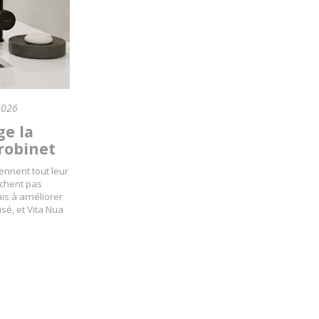
2026
ge la
 robinet
ennent tout leur
rchent pas
s à améliorer
isé, et Vita Nua