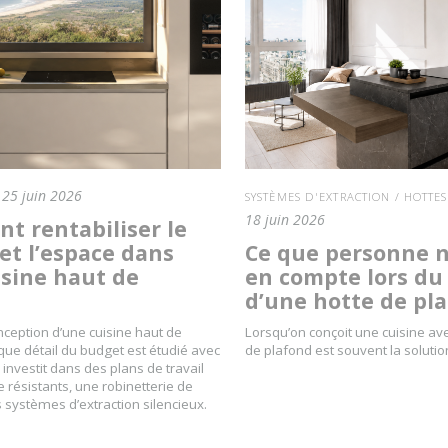
25 juin 2026
SYSTÈMES D'EXTRACTION / HOTTES
18 juin 2026
t rentabiliser le
et l’espace dans
Ce que personne 
isine haut de
en compte lors du
e
d’une hotte de pl
nception d’une cuisine haut de
Lorsqu’on conçoit une cuisine avec
e détail du budget est étudié avec
de plafond est souvent la solution
 investit dans des plans de travail
 résistants, une robinetterie de
s systèmes d’extraction silencieux.