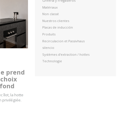
Grifería y Fregaderos
Matériaux
Non classé
Nuestros clientes
Placas de inducción
Produits
Recirculacion et Passivhaus
silencio
Systèmes d'extraction / hottes
Technologie
ne prend
 choix
afond
 îlot, la hotte
 privilégiée.