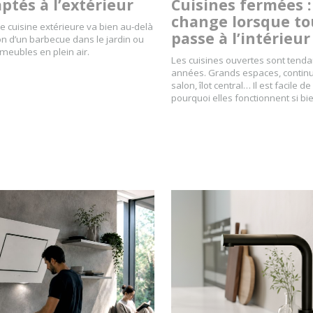
ptés à l’extérieur
Cuisines fermées :
change lorsque to
e cuisine extérieure va bien au-delà
passe à l’intérieur
tion d’un barbecue dans le jardin ou
meubles en plein air.
Les cuisines ouvertes sont tend
années. Grands espaces, continui
salon, îlot central… Il est facile
pourquoi elles fonctionnent si bi