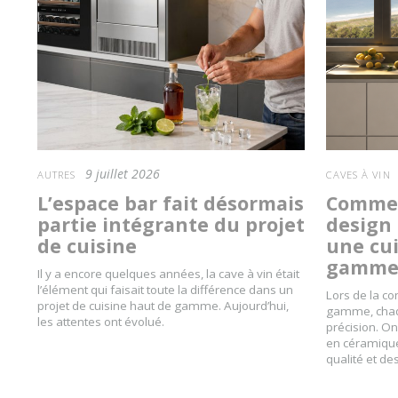
9 juillet 2026
AUTRES
CAVES À VIN
L’espace bar fait désormais
Commen
partie intégrante du projet
design 
de cuisine
une cu
gamm
Il y a encore quelques années, la cave à vin était
l’élément qui faisait toute la différence dans un
Lors de la co
projet de cuisine haut de gamme. Aujourd’hui,
gamme, chaqu
les attentes ont évolué.
précision. On
en céramique
qualité et de