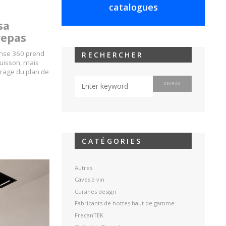
catalogues
sa
repas
ense 360 prend
RECHERCHER
cuisson, mais
airage du plan de
CATÉGORIES
Autres
Caves à vin
Cuisines design
Fabricants de hottes haut de gamme
FrecanTEK