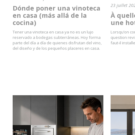
23 juillet 20
Dónde poner una vinoteca
en casa (más allá de la
À quell
cocina)
une hot
Tener una vinoteca en casa ya no es un lujo
Lorsqu’on co
reservado a bodegas subterráneas. Hoy forma
question revi
parte del día a día de quienes disfrutan del vino,
faut-il instal
del diseño y de los pequeños placeres en casa.