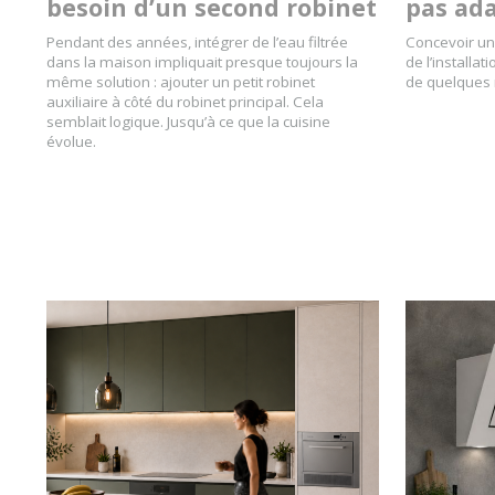
besoin d’un second robinet
pas ada
Pendant des années, intégrer de l’eau filtrée
Concevoir un
dans la maison impliquait presque toujours la
de l’installa
même solution : ajouter un petit robinet
de quelques 
auxiliaire à côté du robinet principal. Cela
semblait logique. Jusqu’à ce que la cuisine
évolue.