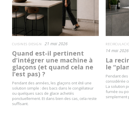
21 mai 2026
CUISINES DESIGN
RECIRCULACI
14 mai 2026
Quand est-il pertinent
d’intégrer une machine à
La reci
glaçons (et quand cela ne
le “pla
l’est pas) ?
Pendant des a
considérée c
Pendant des années, les glaçons ont été une
La solution 
solution simple : des bacs dans le congélateur
fumée ou pour
ou quelques sacs de glace achetés
simplement p
ponctuellement. Et dans bien des cas, cela reste
suffisant.