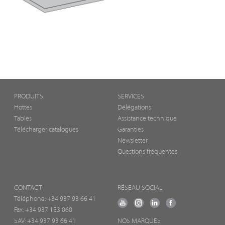
PRODUITS
SERVICES
Hottes
Délégations
Tables
Assistance technique
Télécharger catalogues
Garanties
Newsletter
Questions fréquentes
CONTACT
RÉSEAU SOCIAL
Téléphone:
+34 937 93 66 41
Fax: +34 937 153 060
SAV: +34 937 93 66 41
NOS MARQUES