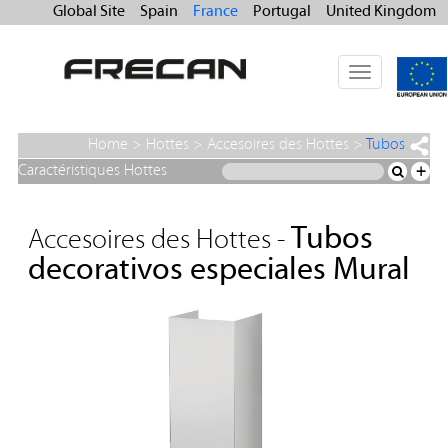
Global Site
Spain
France
Portugal
United Kingdom
Toggle
navigation
Home
>
Hottes
>
Accesoires des Hottes
>
Tubos
decorativos especiales Mural
Caractéristiques Hottes
+
Tubos
Accesoires des Hottes -
decorativos especiales Mural