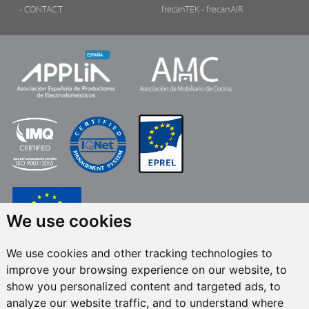
- CONTACT
frecanTEK
- frecanAIR
We use cookies
We use cookies and other tracking technologies to
FRECAN S.L.U.
, dans le cadre du programme ICEX Next, a bénéficié du
improve your browsing experience on our website, to
soutien d’ICEX et du cofinancement du fonds européen FEDER. Cet
accompagnement a pour but de contribuer au développement international
show you personalized content and targeted ads, to
de l’entreprise et de son environnement. Fonds européen de
analyze our website traffic, and to understand where
développement régional · Une façon de faire l’Europe