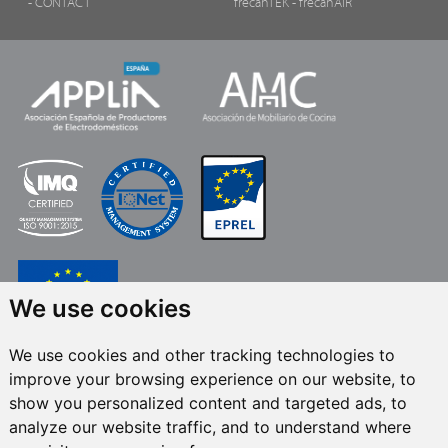
- CONTACT
frecanTEK
- frecanAIR
We use cookies
We use cookies and other tracking technologies to
FRECAN S.L.U.
, dans le cadre du programme ICEX Next, a bénéficié du
improve your browsing experience on our website, to
soutien d’ICEX et du cofinancement du fonds européen FEDER. Cet
accompagnement a pour but de contribuer au développement international
show you personalized content and targeted ads, to
de l’entreprise et de son environnement. Fonds européen de
analyze our website traffic, and to understand where
développement régional · Une façon de faire l’Europe