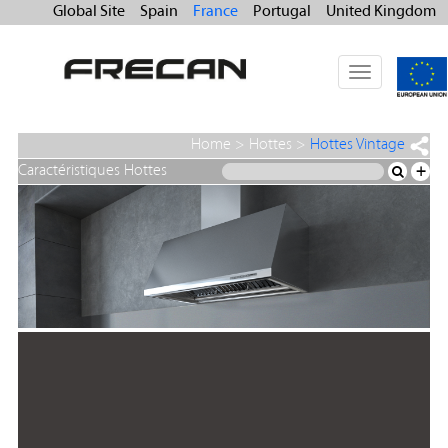
Global Site
Spain
France
Portugal
United Kingdom
Toggle
navigation
Home
>
Hottes
>
Hottes Vintage
Caractéristiques Hottes
+