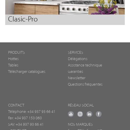
Clasic-Pro
PRODUITS
SERVICES
Hottes
Délégations
Tables
Assistance technique
Télécharger catalogues
Garanties
Newsletter
Questions fréquentes
CONTACT
RÉSEAU SOCIAL
Téléphone:
+34 937 93 66 41
Fax: +34 937 153 060
SAV: +34 937 93 66 41
NOS MARQUES