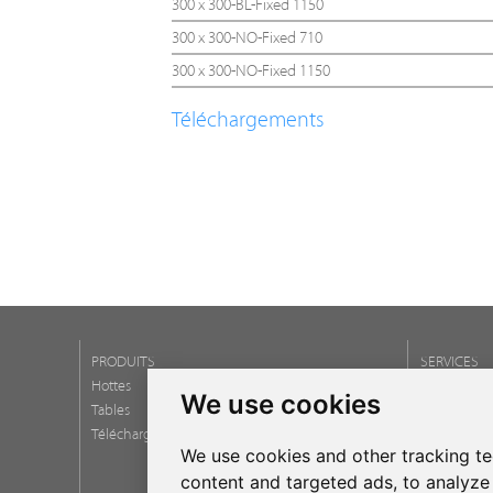
300 x 300-BL-Fixed 1150
300 x 300-NO-Fixed 710
300 x 300-NO-Fixed 1150
Téléchargements
PRODUITS
SERVICES
Hottes
Délégation
We use cookies
Tables
Assistance 
Télécharger catalogues
Garanties
We use cookies and other tracking t
Newsletter
content and targeted ads, to analyze 
Questions f