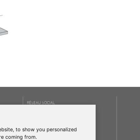
RÉSEAU SOCIAL
NOS MARQUES
bsite, to show you personalized
frecanTEK
- frecanAIR
are coming from.