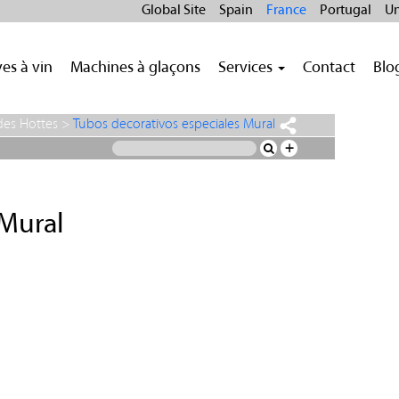
Global Site
Spain
France
Portugal
Un
es à vin
Machines à glaçons
Services
Contact
Blo
des Hottes
>
Tubos decorativos especiales Mural
+
 Mural