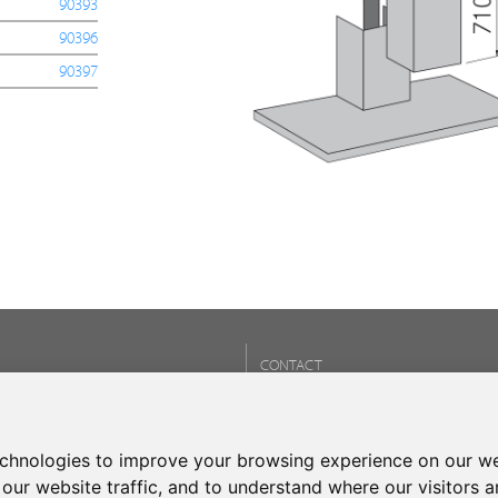
90393
90396
90397
CONTACT
s
Téléphone:
+34 937 93 66 41
technique
Fax: +34 937 153 060
SAV: +34 937 93 66 41
echnologies to improve your browsing experience on our we
- CONTACT
our website traffic, and to understand where our visitors 
réquentes