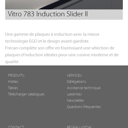
Vitro 783 Induction Slider II
Une gamme de plaques à induction avec la mieux
technologie EGO et le design avant-gardiste.
Frecan complète son offre en fournissant une sélection de
plaques d'induction idéales pour une cuisine moderne et de
qualité.
PRODUITS
SERVICES
Hottes
Délégations
Tables
Assistance technique
Télécharger catalogues
Garanties
Newsletter
Questions fréquentes
CONTACT
RÉSEAU SOCIAL