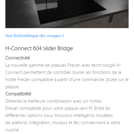
Voir bibliothèque des images +
H-Connect 604 Slider Bridge
Connectivité
La nouvelle gamme de plaques Frecan avec technologie H-
Connect permettent de contrôler toutes les fonctions de la
hotte Frecan compatible à partir d'une commande située sur le
plaque.
Compatibilité
Obtenez la meilleure combinaison avec un hottes
Frecan compatible pour votre plaque sans fil. Entre les
différentes options nous trouvons intelligents modèles
de plafond, intégration, muraux et îles conviennent à votre
cuisine.