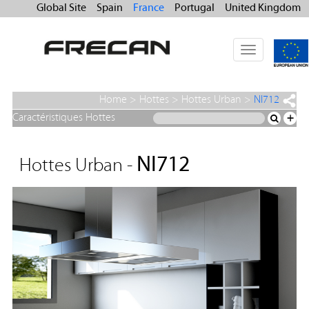
Global Site
Spain
France
Portugal
United Kingdom
Toggle
navigation
Home
>
Hottes
>
Hottes Urban
>
NI712
Caractéristiques Hottes
+
NI712
Hottes Urban -