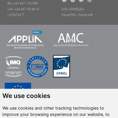
Fax: +34 937 153 060
SAV: +34 937 93 66 41
NOS MARQUES
- CONTACT
frecanTEK
- frecanAIR
We use cookies
We use cookies and other tracking technologies to
FRECAN S.L.U.
, dans le cadre du programme ICEX Next, a bénéficié du
improve your browsing experience on our website, to
soutien d’ICEX et du cofinancement du fonds européen FEDER. Cet