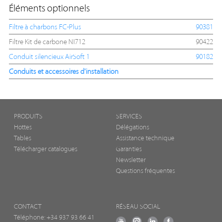
Éléments optionnels
Filtre à charbons FC-Plus
90381
Filtre Kit de carbone NI712
90422
Conduit silencieux AirSoft 1
90182
Conduits et accessoires d'installation
PRODUITS
SERVICES
Hottes
Délégations
Tables
Assistance technique
Télécharger catalogues
Garanties
Newsletter
Questions fréquentes
CONTACT
RÉSEAU SOCIAL
Téléphone:
+34 937 93 66 41