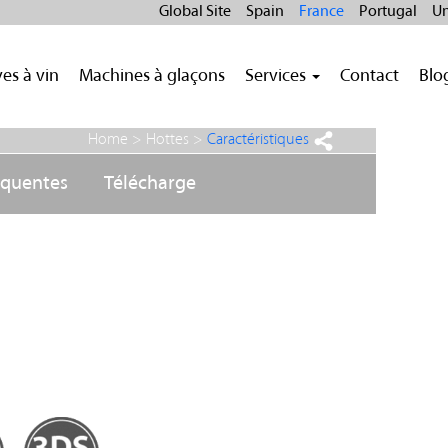
Global Site
Spain
France
Portugal
Un
es à vin
Machines à glaçons
Services
Contact
Blo
Home >
Hottes
>
Caractéristiques
équentes
Télécharge