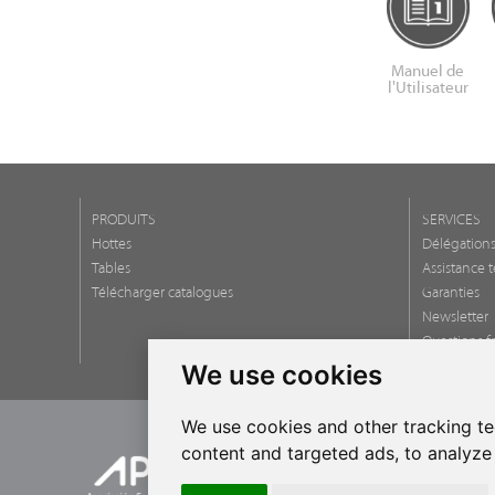
Manuel de
l'Utilisateur
PRODUITS
SERVICES
Hottes
Délégation
Tables
Assistance 
Télécharger catalogues
Garanties
Newsletter
Questions f
We use cookies
We use cookies and other tracking t
content and targeted ads, to analyze 